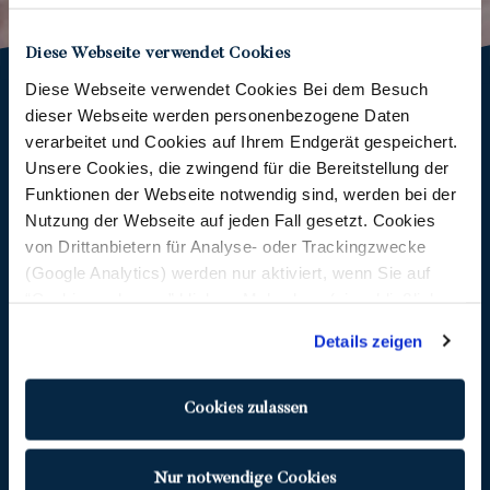
Diese Webseite verwendet Cookies
Diese Webseite verwendet Cookies Bei dem Besuch
Catering im Freigut Frankfurt
dieser Webseite werden personenbezogene Daten
verarbeitet und Cookies auf Ihrem Endgerät gespeichert.
Deine Eventlocation in
Unsere Cookies, die zwingend für die Bereitstellung der
Funktionen der Webseite notwendig sind, werden bei der
Frankfurt
Nutzung der Webseite auf jeden Fall gesetzt. Cookies
von Drittanbietern für Analyse- oder Trackingzwecke
FPS CATERING bietet dir maßgeschneiderte
(Google Analytics) werden nur aktiviert, wenn Sie auf
Lösungen für alle Event-Formate.
“Cookies zulassen” klicken. Mehr dazu (einschließlich
Frankfurts Eventlocation mit top Partnern –
der Möglichkeit, die Einwilligungserklärung zu widerrufen)
Details zeigen
Die Vorteile beginnen schon bei der Planung
erfahren Sie in unserer
Datenschutzerklärung
—
Impressum
.
deiner Veranstaltung. Bereits seit vielen
Jahren ist FPS CATERING unser exklusiver
Cookies zulassen
Catering-Partner und hat in dieser Zeit bei
Veranstaltungen aller Art köstliche und
Nur notwendige Cookies
kulinarische Ausrufezeichen gesetzt! Von