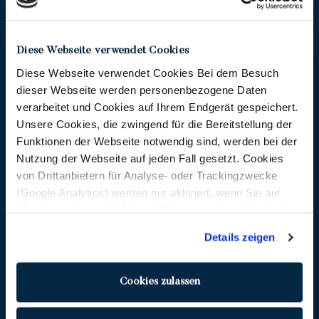
Unsere Summer Lounge
Diese Webseite verwendet Cookies
Spüre den echten Frankfurter Vibe in der
einzigen Summer Lounge auf dem Wasser.
Diese Webseite verwendet Cookies Bei dem Besuch
Lass dich in entspannter Atmosphäre von
dieser Webseite werden personenbezogene Daten
tollen Weinen, echter Freundlichkeit, bestem
verarbeitet und Cookies auf Ihrem Endgerät gespeichert.
Essen und einem Blick verwöhnen, an dem
Unsere Cookies, die zwingend für die Bereitstellung der
man sich auch als Frankfurter nicht so schnell
Funktionen der Webseite notwendig sind, werden bei der
satt sieht.
Nutzung der Webseite auf jeden Fall gesetzt. Cookies
von Drittanbietern für Analyse- oder Trackingzwecke
Spannende Menschen, viele Sprachen,
(Google Analytics) werden nur aktiviert, wenn Sie auf
unterschiedliche Nationen und Generationen
“Cookies zulassen” klicken. Mehr dazu (einschließlich
und on top natürlich der beste Blick, der einen
der Möglichkeit, die Einwilligungserklärung zu widerrufen)
fast ein bisschen Fernweh kriegen lässt.
Details zeigen
erfahren Sie in unserer
Datenschutzerklärung
—
Frankfurt, die Lichter der Stadt und ein Glas
Impressum
.
Wein in der Hand: Das erlebst du in unserer
Cookies zulassen
Summer Lounge.
Aufgrund von schlechtem
Wetter oder geschlossenen Gesellschaften