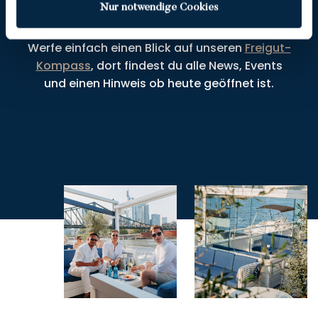
Nur notwendige Cookies
kann es mal sein, dass einzelne Decks oder
das gesamte Freigut nicht geöffnet sind.
Werfe einfach einen Blick auf unseren
Freigut-
Kompass
, dort findest du alle News, Events
und einen Hinweis ob heute geöffnet ist.