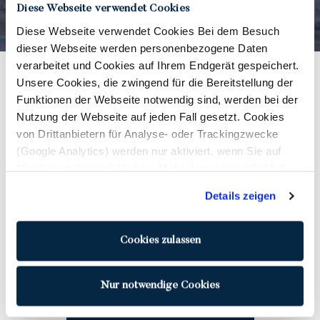
Diese Webseite verwendet Cookies
Diese Webseite verwendet Cookies Bei dem Besuch
dieser Webseite werden personenbezogene Daten
verarbeitet und Cookies auf Ihrem Endgerät gespeichert.
MENÜ 2025
Unsere Cookies, die zwingend für die Bereitstellung der
Funktionen der Webseite notwendig sind, werden bei der
Nutzung der Webseite auf jeden Fall gesetzt. Cookies
von Drittanbietern für Analyse- oder Trackingzwecke
Tippe auf die Karte, um sie digital
(Google Analytics) werden nur aktiviert, wenn Sie auf
anzusehen.
“Cookies zulassen” klicken. Mehr dazu (einschließlich
der Möglichkeit, die Einwilligungserklärung zu widerrufen)
Details zeigen
erfahren Sie in unserer
Datenschutzerklärung
—
Für eine bessere Ansicht auf dem
Impressum
.
Smartphone kannst du dir die PDF über den
Cookies zulassen
Button anschauen.
Nur notwendige Cookies
SMARTPHONE ANSICHT